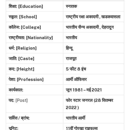
शिक्षा:
[Education]
स्नातक
स्कूल:
[School]
राष्ट्रीय
रक्षा
अकादमी
,
खडकवासला
कॉलेज: [College]
भारतीय
सैन्य
अकादमी
,
देहरादून
राष्ट्रीयता:
[Nationality]
भारतीय
धर्म:
[Religion]
हिन्दू
जाति:
[Caste]
राजपूत
कद:
[Height]
5
फीट
8
इंच
पेशा:
[Profession]
आर्मी
ऑफिसर
कार्यकाल:
जून
1981 –
मई
2021
पद:
[Post]
फोर
स्टार
जनरल
(28
सितम्बर
2022 )
सर्विस
/
ब्रांच
:
भारतीय
आर्मी
यूनिट
:
11
वीं
गोरखा
राइफल्स