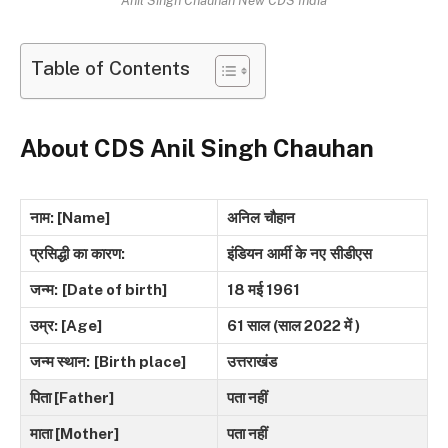
Table of Contents
About CDS Anil Singh Chauhan
नाम: [Name]
अनिल
चौहान
प्रसिद्धी
का
कारण
:
इंडियन
आर्मी
के
नए
सीडीएस
जन्म:
[Date of birth]
18
मई
1961
उम्र: [Age]
61
साल
(
साल
2022
में
)
जन्म स्थान:
[Birth place]
उत्तराखंड
पिता [Father]
पता नहीं
माता [Mother]
पता नहीं