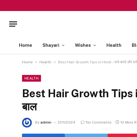
Home
Shayari
Wishes
Health
Bl
»
»
Home
Health
Best Hair Growth Tips in Hindi – पाये काले और घने
HEALTH
Best Hair Growth Tips in 
बाल
By
admin
21/11/2024
No Comments
10 Mins 