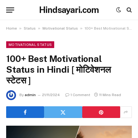
Hindsayari.com
»
»
»
Home
Status
Motivational Status
100+ Best Motivational Status in Hindi [ मोटिवेशनल स्टेटस ]
MOTIVATIONAL STATUS
100+ Best Motivational
Status in Hindi [ मोटिवेशनल
स्टेटस ]
By
admin
21/11/2024
1 Comment
11 Mins Read