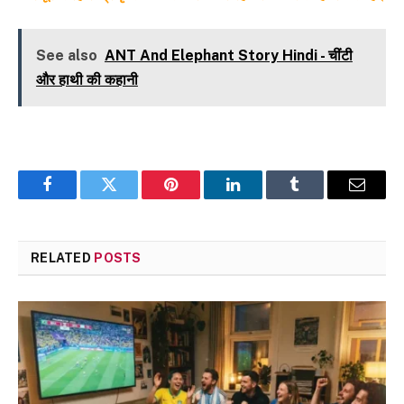
See also
ANT And Elephant Story Hindi - चींटी
और हाथी की कहानी
Facebook
Twitter
Pinterest
LinkedIn
Tumblr
Email
RELATED
POSTS