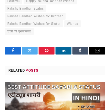
Festival
Happy Raksha Bandhan Wishes
Raksha Bandhan Status
Raksha Bandhan Wishes for Brother
Raksha Bandhan Wishes for Sister
Wishes
राखी की शुभकामनाए
Facebook
Twitter
Pinterest
LinkedIn
Tumblr
Email
RELATED
POSTS