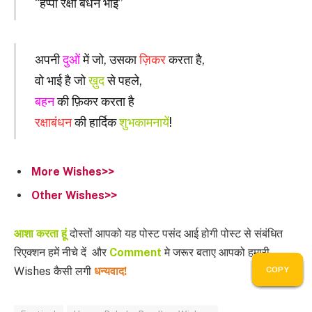
“हैप्पी रक्षा बंधन भाई”
अपनी
दुओं
में जो, उसका
ज़िकर
करता है,
वो भाई है जो
ख़ुद
से पहले,
बहन
की फ़िकर करता है
रक्षाबंधन
की हार्दिक
शुभकामनायें
!
More Wishes>>
Other Wishes>>
आशा करता हूं
दोस्तों आपको यह पोस्ट पसंद आई होगी पोस्ट से संबंधित
रिएक्शन हमें नीचे दें और
Comment
मे जरूर बताए आपको हमारी
Wishes कैसी लगी
धन्यवाद!
COPY
COPY
COPY
COPY
COPY
COPY
COPY
COPY
COPY
COPY
COPY
COPY
COPY
COPY
COPY