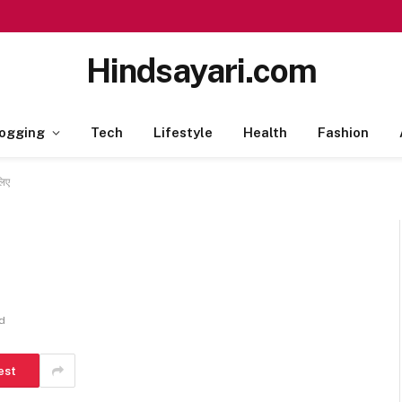
Hindsayari.com
ogging
Tech
Lifestyle
Health
Fashion
लिए
d
est