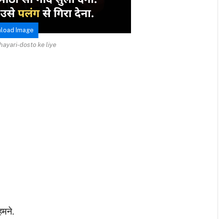
load Image
hayari-dosto ke liye
मने.