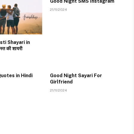
Good Night SMS Instagram
21/11/2024
ti Shayari in
स्त की शायरी
uotes in Hindi
Good Night Sayari For
Girlfriend
21/11/2024