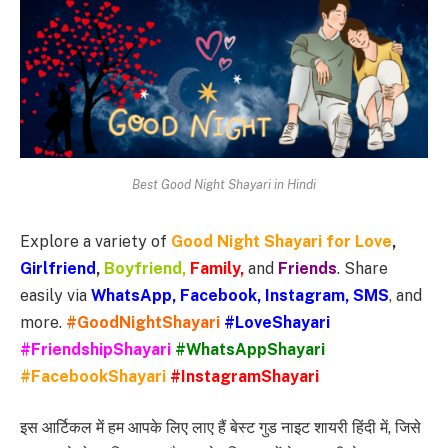
Best Good Night Shayari in Hindi
Explore a variety of
Good Night Shayari for Love
,
Girlfriend
,
Boyfriend,
Family
,
and
Friends
. Share
easily via
WhatsApp, Facebook, Instagram, SMS
, and
more.
#GoodNightShayari
#LoveShayari
#FriendshipShayari
#WhatsAppShayari
#FacebookShayari
#InstagramShayari
इस आर्टिकल में हम आपके लिए लाए हैं बेस्ट गुड नाइट शायरी हिंदी में, जिसे