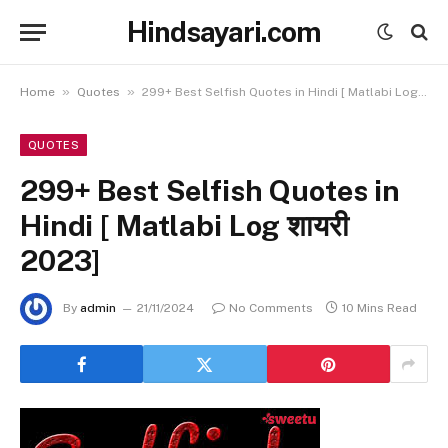
Hindsayari.com
»
»
Home
Quotes
299+ Best Selfish Quotes in Hindi [ Matlabi Log शायरी 2023]
QUOTES
299+ Best Selfish Quotes in
Hindi [ Matlabi Log शायरी
2023]
By
admin
21/11/2024
No Comments
10 Mins Read