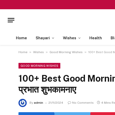
Home
Shayari
Wishes
Health
Bl
»
»
»
Home
Wishes
Good Morning Wishes
100+ Best Good Mor
GOOD MORNING WISHES
100+ Best Good Morning
प्रभात शुभकामनाए
By
admin
21/11/2024
No Comments
4 Mins R