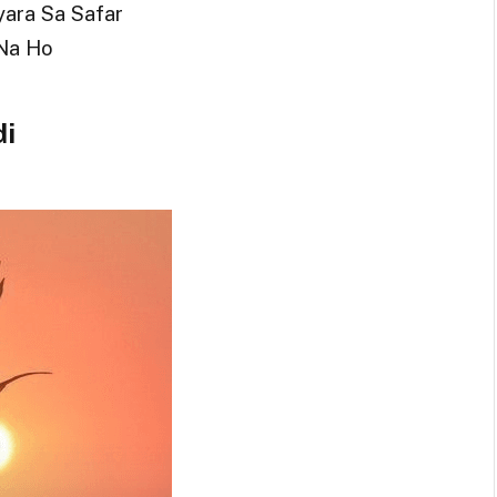
yara Sa Safar
 Na Ho
di