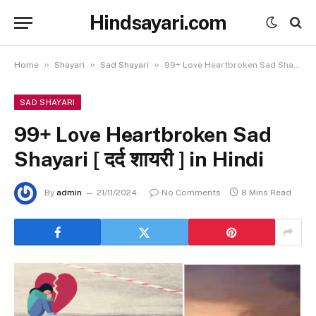
Hindsayari.com
»
»
»
Home
Shayari
Sad Shayari
99+ Love Heartbroken Sad Shayari [ दर्द शायरी ] in Hindi
SAD SHAYARI
99+ Love Heartbroken Sad
Shayari [ दर्द शायरी ] in Hindi
By
admin
21/11/2024
No Comments
8 Mins Read