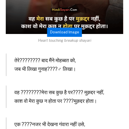
Download Image
Heart touching breakup shayari
तेरे????‍???? बाद मैंने मोहब्बत को,
जब भी लिखा गुनाह????‍♂️ लिखा।
वह ????‍????मेरा सब कुछ है पर???? मुक़द्दर नहीं,
काश वो मेरा कुछ न होता पर ????मुक़द्दर होता।
एक ????नजर भी देखना गंवारा नहीं उसे,