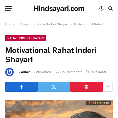
Hindsayari.com
»
»
»
Home
Shayari
Rahat Indori Shayari
Motivational Rahat Indori Shayari
RAHAT INDORI SHAYARI
Motivational Rahat Indori
Shayari
By
admin
21/11/2024
No Comments
1 Min Read